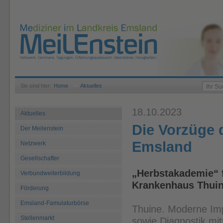
Sie sind hier:
Home
Aktuelles
18.10.2023
Aktuelles
Die Vorzüge 
Der Meilenstein
Emsland
Netzwerk
Gesellschafter
„Herbstakademie“ f
Verbundweiterbildung
Krankenhaus Thui
Förderung
Emsland-Famulaturbörse
Thuine. Moderne Imp
Stellenmarkt
sowie Diagnostik mit