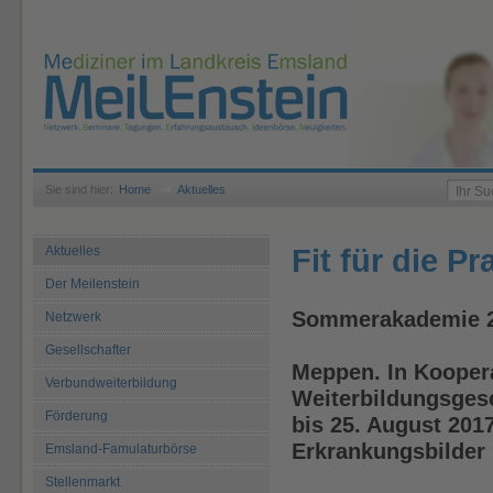
Sie sind hier:
Home
Aktuelles
Fit für die Pr
Aktuelles
Der Meilenstein
Sommerakademie 
Netzwerk
Gesellschafter
Meppen. In Koopera
Verbundweiterbildung
Weiterbildungsgese
Förderung
bis 25. August 20
Erkrankungsbilder 
Emsland-Famulaturbörse
Stellenmarkt