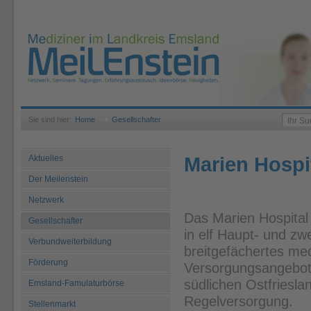
Sie sind hier:
Home
Gesellschafter
Marien Hospi
Aktuelles
Der Meilenstein
Netzwerk
Das Marien Hospital
Gesellschafter
in elf Haupt- und zw
Verbundweiterbildung
breitgefächertes med
Förderung
Versorgungsangebot
südlichen Ostfriesl
Emsland-Famulaturbörse
Regelversorgung.
Stellenmarkt